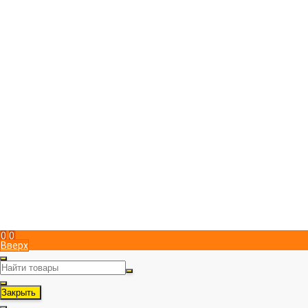
Компания
Магазин пчеловодства "ПчелоСила"
Юридический адрес в Симферополе
295051
,
Россия
,
г. Симферополь
,
Металлистов 15
,
, пом. 1
+7 (978) 951 83 00
Пн-Пт с 9:00 до 17:00
info@pchelosila.ru
Информация
Доставка
Оплата
Контакты
Политика конфиденциальности
Мой кабинет
Вход
Регистрация
Мы в соц. сетях
Рассказать друзьям!
0
0
Вверх
Закрыть