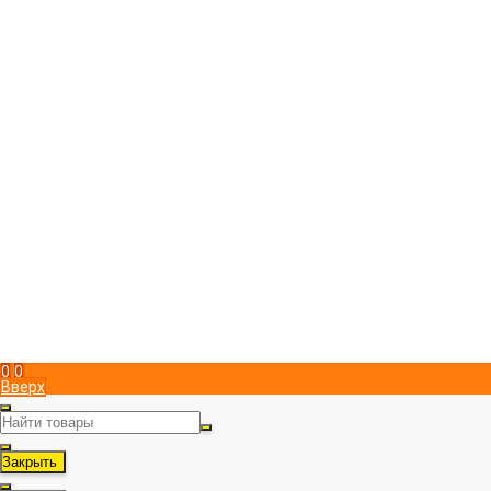
Компания
Магазин пчеловодства "ПчелоСила"
Юридический адрес в Симферополе
295051
,
Россия
,
г. Симферополь
,
Металлистов 15
,
, пом. 1
+7 (978) 951 83 00
Пн-Пт с 9:00 до 17:00
info@pchelosila.ru
Информация
Доставка
Оплата
Контакты
Политика конфиденциальности
Мой кабинет
Вход
Регистрация
Мы в соц. сетях
Рассказать друзьям!
0
0
Вверх
Закрыть