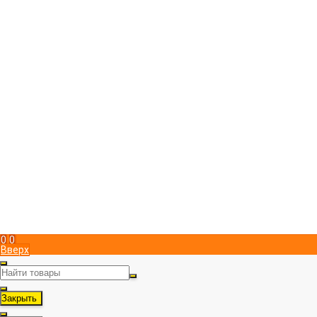
Компания
Магазин пчеловодства "ПчелоСила"
Юридический адрес в Симферополе
295051
,
Россия
,
г. Симферополь
,
Металлистов 15
,
, пом. 1
+7 (978) 951 83 00
Пн-Пт с 9:00 до 17:00
info@pchelosila.ru
Информация
Доставка
Оплата
Контакты
Политика конфиденциальности
Мой кабинет
Вход
Регистрация
Мы в соц. сетях
Рассказать друзьям!
0
0
Вверх
Закрыть