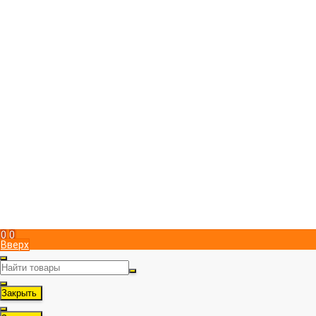
Компания
Магазин пчеловодства "ПчелоСила"
Юридический адрес в Симферополе
295051
,
Россия
,
г. Симферополь
,
Металлистов 15
,
, пом. 1
+7 (978) 951 83 00
Пн-Пт с 9:00 до 17:00
info@pchelosila.ru
Информация
Доставка
Оплата
Контакты
Политика конфиденциальности
Мой кабинет
Вход
Регистрация
Мы в соц. сетях
Рассказать друзьям!
0
0
Вверх
Закрыть