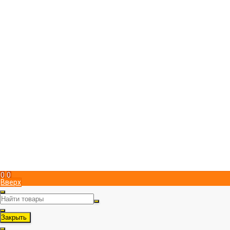
Компания
Магазин пчеловодства "ПчелоСила"
Юридический адрес в Симферополе
295051
,
Россия
,
г. Симферополь
,
Металлистов 15
,
, пом. 1
+7 (978) 951 83 00
Пн-Пт с 9:00 до 17:00
info@pchelosila.ru
Информация
Доставка
Оплата
Контакты
Политика конфиденциальности
Мой кабинет
Вход
Регистрация
Мы в соц. сетях
Рассказать друзьям!
0
0
Вверх
Закрыть