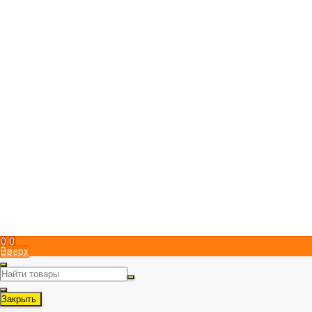
Компания
Магазин пчеловодства "ПчелоСила"
Юридический адрес в Симферополе
295051
,
Россия
,
г. Симферополь
,
Металлистов 15
,
, пом. 1
+7 (978) 951 83 00
Пн-Пт с 9:00 до 17:00
info@pchelosila.ru
Информация
Доставка
Оплата
Контакты
Политика конфиденциальности
Мой кабинет
Вход
Регистрация
Мы в соц. сетях
Рассказать друзьям!
0
0
Вверх
Закрыть