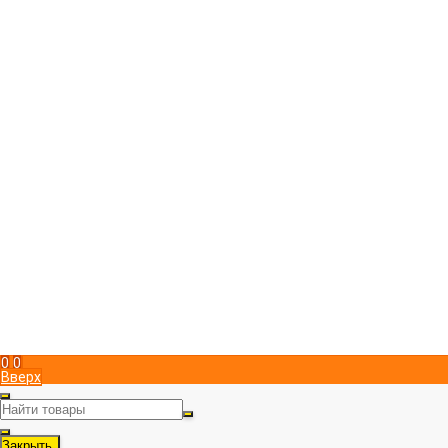
Компания
Магазин пчеловодства "ПчелоСила"
Юридический адрес в Симферополе
295051
,
Россия
,
г. Симферополь
,
Металлистов 15
,
, пом. 1
+7 (978) 951 83 00
Пн-Пт с 9:00 до 17:00
info@pchelosila.ru
Информация
Доставка
Оплата
Контакты
Политика конфиденциальности
Мой кабинет
Вход
Регистрация
Мы в соц. сетях
Рассказать друзьям!
0
0
Вверх
Закрыть