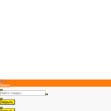
Магазин пчеловодства "ПчелоСила"
Юридический адрес в Симферополе
295051
,
Россия
,
г. Симферополь
,
Металлистов 15
,
, пом. 1
+7 (978) 951 83 00
Пн-Пт с 9:00 до 17:00
info@pchelosila.ru
Информация
Доставка
Оплата
Контакты
Политика конфиденциальности
Мой кабинет
Вход
Регистрация
Мы в соц. сетях
Рассказать друзьям!
0
0
Вверх
Закрыть
Закрыть